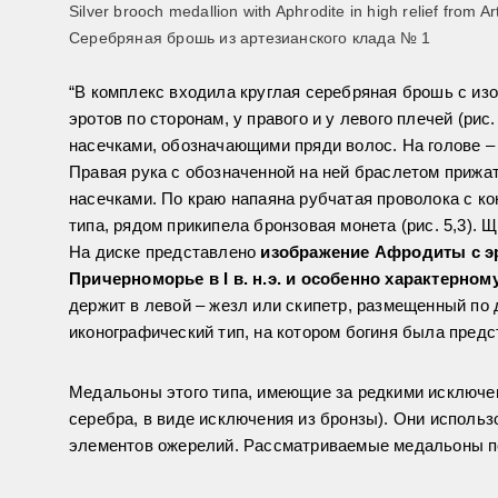
Silver brooch medallion with Aphrodite in high relief from Ar
Серебряная брошь из артезианского клада № 1
“В комплекс входила круглая серебряная брошь с и
эротов по сторонам, у правого и у левого плечей (ри
насечками, обозначающими пряди волос. На голове – 
Правая рука с обозначенной на ней браслетом прижат
насечками. По краю напаяна рубчатая проволока с к
типа, рядом прикипела бронзовая монета (рис. 5,3).
На диске представлено
изображение Афродиты с эр
Причерноморье в I в. н.э. и особенно характерном
держит в левой – жезл или скипетр, размещенный по
иконографический тип, на котором богиня была пред
Медальоны этого типа, имеющие за редкими исключени
серебра, в виде исключения из бронзы). Они использ
элементов ожерелий. Рассматриваемые медальоны по