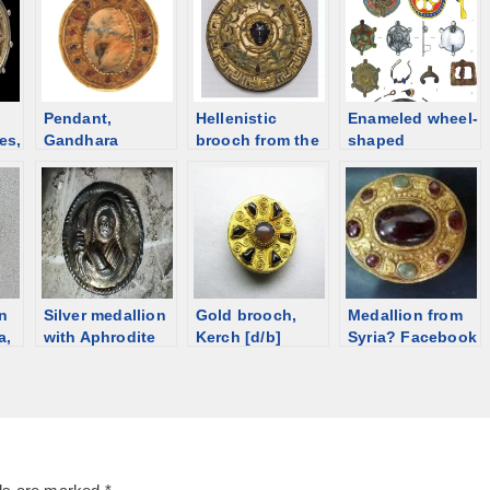
Pendant,
Hellenistic
Enameled wheel-
es,
Gandhara
brooch from the
shaped
[Osmund
Zelenskiy
brooches from
Bopearachchi],
barrow, Kuban
Sarmatian
ca 100 BCE [d/b]
[d/b]
burials
n
Silver medallion
Gold brooch,
Medallion from
a,
with Aphrodite
Kerch [d/b]
Syria? Facebook
nia
from Anapa, 1st
-> Red List ->
2nd
century BCE
Auction
[d/b]