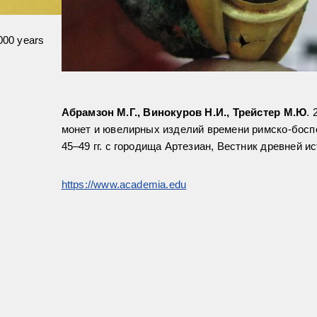
,000 years
Абрамзон М.Г., Винокуров Н.И., Трейстер М.Ю
. 
монет и ювелирных изделий времени римско-босп
45–49 гг. с городища Артезиан, Вестник древней ис
https://www.academia.edu