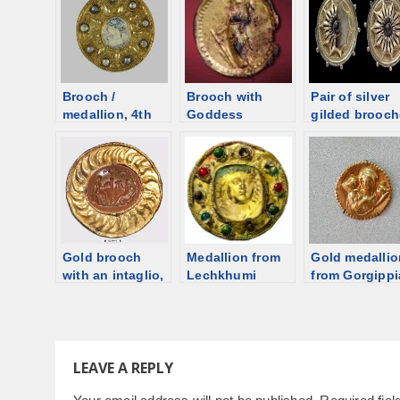
Brooch /
Brooch with
Pair of silver
medallion, 4th
Goddess
gilded brooch
century, Ukraine
Fortuna, Crimea
1-30 CE, Trier
[d/b]
[d/b]
[d/b]
Gold brooch
Medallion from
Gold medallio
with an intaglio,
Lechkhumi
from Gorgippi
Tartus, Roman
village, Georgia
Aphrodite Ura
time Syria [d/b]
[d/b]
Apatura, 1st-
century [d/b]
LEAVE A REPLY