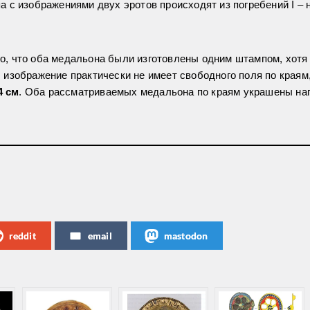
 c изображениями двух эротов происходят из погребений I – нач
го, что оба медальона были изготовлены одним штампом, хотя
 изображение практически не имеет свободного поля по краям,
4 см
. Оба рассматриваемых медальона по краям украшены на
reddit
email
mastodon