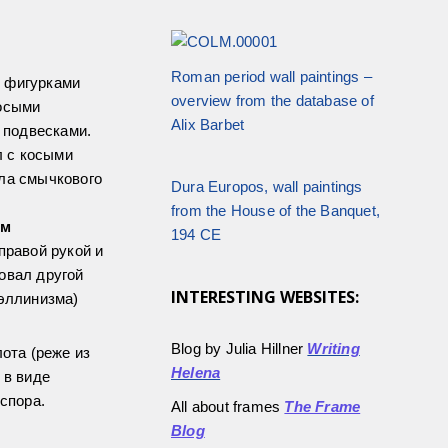
Roman period wall paintings –
я фигурками
overview from the database of
косыми
Alix Barbet
 подвесками.
л с косыми
ула смычкового
Dura Europos, wall paintings
from the House of the Banquet,
ом
194 CE
правой рукой и
овал другой
INTERESTING WEBSITES:
оэллинизма)
Blog by Julia Hillner
Writing
ота (реже из
Helena
 в виде
спора.
All about frames
The Frame
Blog