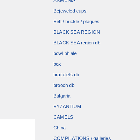
ARMENIA
Bejeweled cups
Belt / buckle / plaques
BLACK SEA REGION
BLACK SEA region db
bowl phiale
box
bracelets db
brooch db
Bulgaria
BYZANTIUM
CAMELS
China
COMPILATIONS / galleries