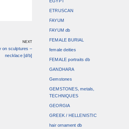
EGYPT
ETRUSCAN
FAYUM
FAYUM db
FEMALE BURIAL
NEXT
y on sculptures –
female deities
necklace [d/b]
FEMALE portraits db
GANDHARA
Gemstones
GEMSTONES, metals,
TECHNIQUES
GEORGIA
GREEK / HELLENISTIC
hair ornament db