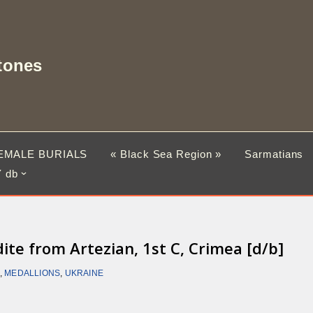
tones
EMALE BURIALS
« Black Sea Region »
Sarmatians
 db
ite from Artezian, 1st C, Crimea [d/b]
,
MEDALLIONS
,
UKRAINE