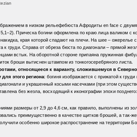
tezian
зображением в низком рельефебюста Афродиты en face с двум
с. 5,1–2). Прическа богини оформлена по краю лица валиком с 
накидка, края которой спадают на плечи. На шее – ожерелье с
а к груди. Справа от обреза бюста по диагонали – прямой жез
онцами встык. На оборотной стороне припаяна пружинная фиб
 Щиток броши вытиснен штампом из тонкогосеребряного листа.
отами, относящееся к варианту, сложившемуся в Северн
у для этого региона
: богиня изображается с прижатой к груди 
 диагонали и украшенный косыми насечками (при этом существ
ставлена без жезла, восходящий к иконографии эпохи позднег
ями размеры от 2,9 до 4,6 см, как правило, выполнены из зол
овались преимущественно в качестве щитков брошей, а так-же
лучили особенно широкое распространение на территории Бо