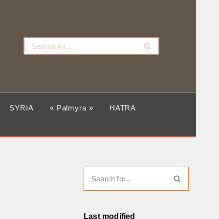
SYRIA
« Palmyra »
HATRA
Last modified