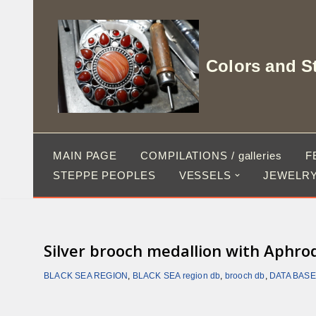
Skip
to
Colors and S
content
MAIN PAGE
COMPILATIONS / galleries
F
STEPPE PEOPLES
VESSELS
JEWELRY
Silver brooch medallion with Aphrod
BLACK SEA REGION
,
BLACK SEA region db
,
brooch db
,
DATA BASE